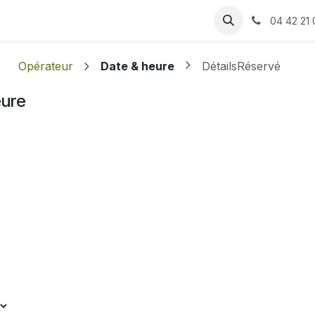
 produits
Rendez-vous
Assistance
Recrutement
04 42 21 
Opérateur
Date & heure
Détails
Réservé
eure