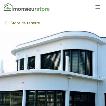
Se rendre au contenu
Store de fenêtre