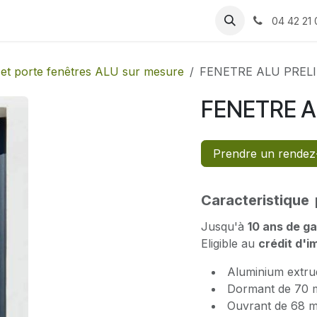
 produits
Rendez-vous
Assistance
Recrutement
04 42 21 
 et porte fenêtres ALU sur mesure
FENETRE ALU PREL
FENETRE A
Prendre un rendez
Caracteristique 
Jusqu'à
10 ans de ga
Eligible au
crédit d'i
Aluminium extrud
Dormant de 70 
Ouvrant de 68 m