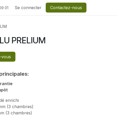
Se connecter
Contactez-nous
09 01
IUM
LU PRELIUM
-vous
principales:
rantie
mpôt
é enrichi
mm (3 chambres)
m (3 chambres)