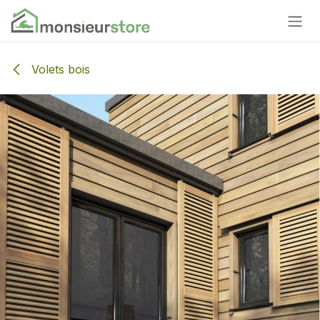
Se rendre au contenu
Volets bois