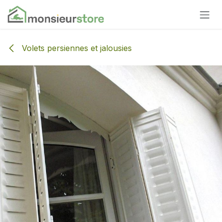
Se rendre au contenu
Volets persiennes et jalousies