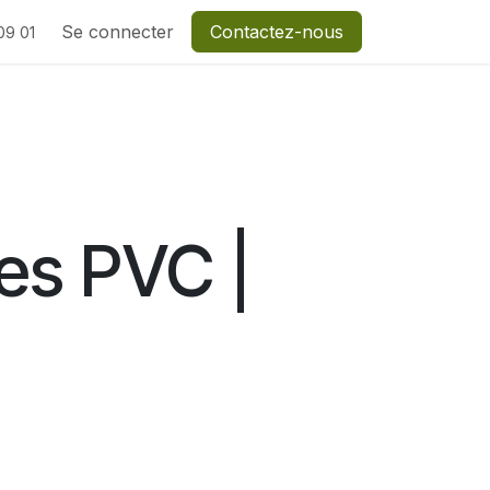
Se connecter
Contactez-nous
09 01
res PVC |