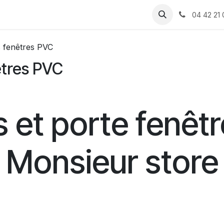
 produits
Rendez-vous
Assistance
Recrutement
04 42 21 
s fenêtres PVC
êtres PVC
 et porte fenêt
Monsieur store