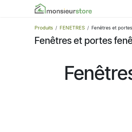
Se rendre au contenu
Accueil
Nos
Produits
FENETRES
Fenêtres et porte
Fenêtres et portes fen
Fenêtres