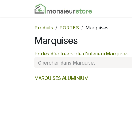
Se rendre au contenu
Accueil
Nos
Produits
PORTES
Marquises
Marquises
Portes d'entrée
Porte d'intérieur
Marquises
MARQUISES ALUMINIUM