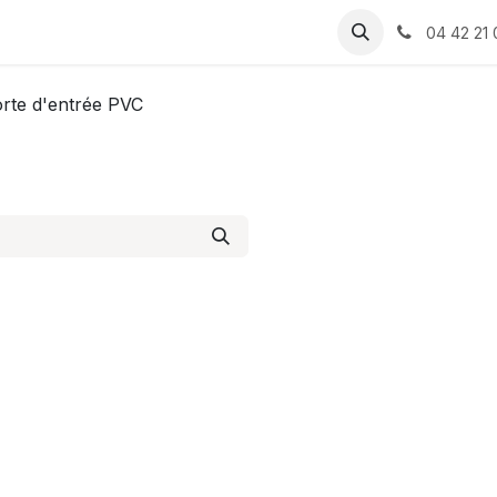
 produits
Rendez-vous
Assistance
Recrutement
04 42 21 
rte d'entrée PVC